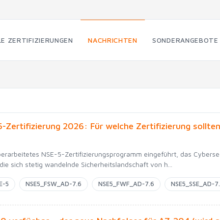
LE ZERTIFIZIERUNGEN
NACHRICHTEN
SONDERANGEBOTE
-Zertifizierung 2026: Für welche Zertifizierung sollte
überarbeitetes NSE-5-Zertifizierungsprogramm eingeführt, das Cybersecu
ie sich stetig wandelnde Sicherheitslandschaft von h...
E-5
NSE5_FSW_AD-7.6
NSE5_FWF_AD-7.6
NSE5_SSE_AD-7