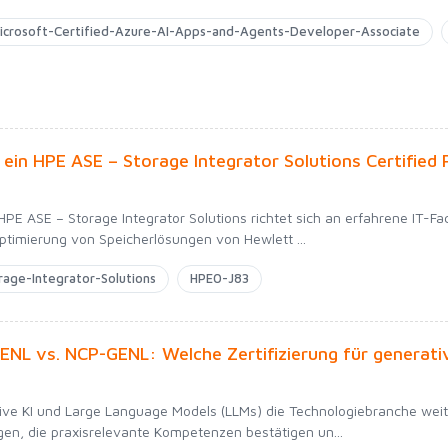
icrosoft-Certified-Azure-AI-Apps-and-Agents-Developer-Associate
ein HPE ASE – Storage Integrator Solutions Certified 
 HPE ASE – Storage Integrator Solutions richtet sich an erfahrene IT-Fac
timierung von Speicherlösungen von Hewlett ...
age-Integrator-Solutions
HPE0-J83
NL vs. NCP-GENL: Welche Zertifizierung für generative 
ve KI und Large Language Models (LLMs) die Technologiebranche weit
ngen, die praxisrelevante Kompetenzen bestätigen un...