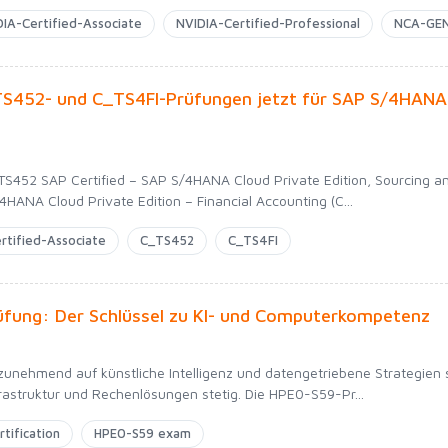
IA-Certified-Associate
NVIDIA-Certified-Professional
NCA-GE
S452- und C_TS4FI-Prüfungen jetzt für SAP S/4HANA 
TS452 SAP Certified – SAP S/4HANA Cloud Private Edition, Sourcing
4HANA Cloud Private Edition – Financial Accounting (C...
rtified-Associate
C_TS452
C_TS4FI
fung: Der Schlüssel zu KI- und Computerkompetenz
nehmend auf künstliche Intelligenz und datengetriebene Strategien s
frastruktur und Rechenlösungen stetig. Die HPE0-S59-Pr...
tification
HPE0-S59 exam