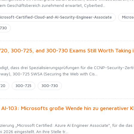
dem Geschäftsbereich zunehmend erwartet, Cyberbed...
icrosoft-Certified-Cloud-and-AI-Security-Engineer-Associate
Micros
-730
20, 300-725, and 300-730 Exams Still Worth Taking 
digt, dass drei Spezialisierungsprüfungen für die CCNP-Security-Zert
eway), 300-725 SWSA (Securing the Web with Cis...
720
300-725
300-730
 AI-103: Microsofts große Wende hin zu generativer K
fizierung „Microsoft Certified: Azure AI Engineer Associate“, für die da
i 2026 eingestellt. An ihre Stelle tr...